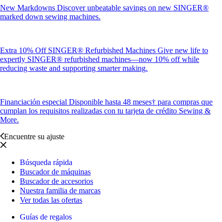
New Markdowns
Discover unbeatable savings on new SINGER®
marked down sewing machines.
Extra 10% Off SINGER® Refurbished Machines
Give new life to
expertly SINGER® refurbished machines—now 10% off while
reducing waste and supporting smarter making.
Financiación especial
Disponible hasta 48 meses† para compras que
cumplan los requisitos realizadas con tu tarjeta de crédito Sewing &
More.
Encuentre su ajuste
Búsqueda rápida
Buscador de máquinas
Buscador de accesorios
Nuestra familia de marcas
Ver todas las ofertas
Guías de regalos