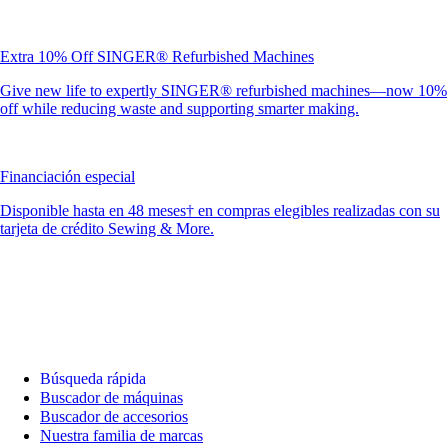
Extra 10% Off SINGER® Refurbished Machines
Give new life to expertly SINGER® refurbished machines—now 10%
off while reducing waste and supporting smarter making.
Financiación especial
Disponible hasta en 48 meses† en compras elegibles realizadas con su
tarjeta de crédito Sewing & More.
Búsqueda rápida
Buscador de máquinas
Buscador de accesorios
Nuestra familia de marcas