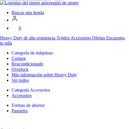
en
SVP
Worldwide
Buscar una tienda
0
Heavy Duty
de alta resistencia
Tejidos
Accesorios
Ofertas
Encuentra
tu talla
Categoría de máquinas
Costura
Reacondicionado
Overlock
Más información sobre Heavy Duty
Ver todos
Categoría Accesorios
Accesorios
Formas de ahorrar
Paquetes