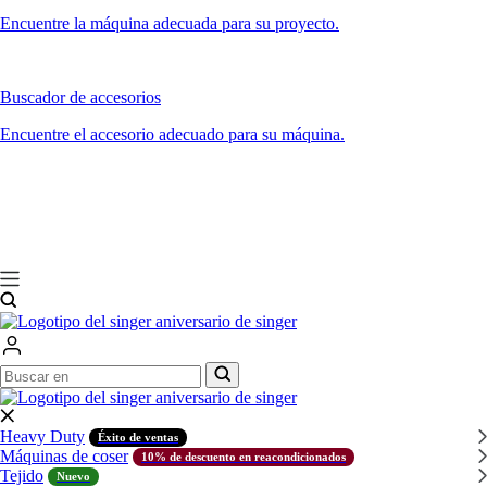
Encuentre la máquina adecuada para su proyecto.
Buscador de accesorios
Encuentre el accesorio adecuado para su máquina.
Buscar
Buscar
en
en
Heavy Duty
Éxito de ventas
Máquinas de coser
10% de descuento en reacondicionados
Tejido
Nuevo