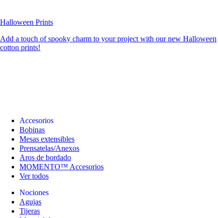
Halloween Prints
Add a touch of spooky charm to your project with our new Halloween
cotton prints!
Accesorios
Bobinas
Mesas extensibles
Prensatelas/Anexos
Aros de bordado
MOMENTO™ Accesorios
Ver todos
Nociones
Agujas
Tijeras