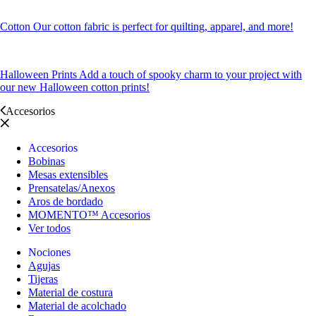
Cotton
Our cotton fabric is perfect for quilting, apparel, and more!
Halloween Prints
Add a touch of spooky charm to your project with
our new Halloween cotton prints!
Accesorios
Accesorios
Bobinas
Mesas extensibles
Prensatelas/Anexos
Aros de bordado
MOMENTO™ Accesorios
Ver todos
Nociones
Agujas
Tijeras
Material de costura
Material de acolchado