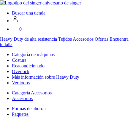
en
SVP
Worldwide
Buscar una tienda
0
Heavy Duty
de alta resistencia
Tejidos
Accesorios
Ofertas
Encuentra
tu talla
Categoría de máquinas
Costura
Reacondicionado
Overlock
Más información sobre Heavy Duty
Ver todos
Categoría Accesorios
Accesorios
Formas de ahorrar
Paquetes