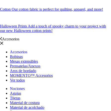
Cotton
Our cotton fabric is perfect for quilting, apparel, and more!
Halloween Prints
Add a touch of spooky charm to your project with
our new Halloween cotton prints!
Accesorios
Accesorios
Bobinas
Mesas extensibles
Prensatelas/Anexos
Aros de bordado
MOMENTO™ Accesorios
Ver todos
Nociones
Agujas
Tijeras
Material de costura
Material de acolchado