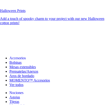
Halloween Prints
Add a touch of spooky charm to your project with our new Halloween
cotton prints!
Accesorios
Bobinas
Mesas extensibles
Prensatelas/Anexos
Aros de bordado
MOMENTO™ Accesorios
Ver todos
Nociones
Agujas
Tijeras