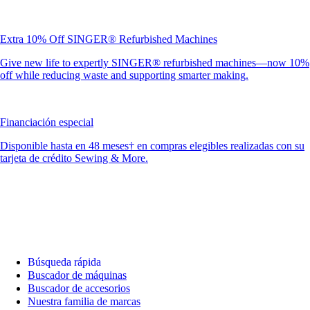
Extra 10% Off SINGER® Refurbished Machines
Give new life to expertly SINGER® refurbished machines—now 10%
off while reducing waste and supporting smarter making.
Financiación especial
Disponible hasta en 48 meses† en compras elegibles realizadas con su
tarjeta de crédito Sewing & More.
Búsqueda rápida
Buscador de máquinas
Buscador de accesorios
Nuestra familia de marcas