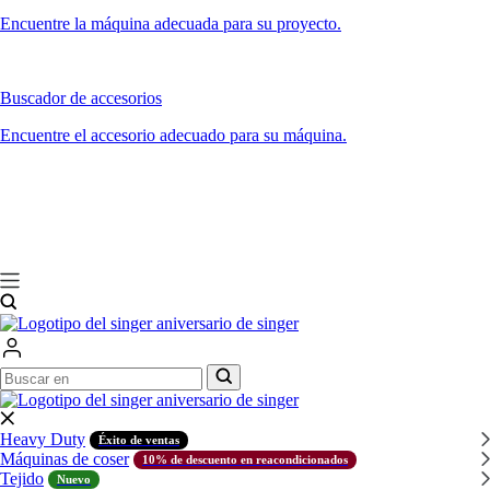
Encuentre la máquina adecuada para su proyecto.
Buscador de accesorios
Encuentre el accesorio adecuado para su máquina.
Buscar
Buscar
en
en
Heavy Duty
Éxito de ventas
Máquinas de coser
10% de descuento en reacondicionados
Tejido
Nuevo