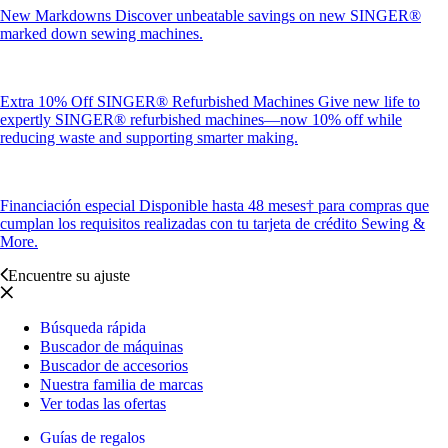
New Markdowns
Discover unbeatable savings on new SINGER®
marked down sewing machines.
Extra 10% Off SINGER® Refurbished Machines
Give new life to
expertly SINGER® refurbished machines—now 10% off while
reducing waste and supporting smarter making.
Financiación especial
Disponible hasta 48 meses† para compras que
cumplan los requisitos realizadas con tu tarjeta de crédito Sewing &
More.
Encuentre su ajuste
Búsqueda rápida
Buscador de máquinas
Buscador de accesorios
Nuestra familia de marcas
Ver todas las ofertas
Guías de regalos