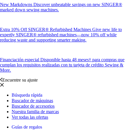
New Markdowns
Discover unbeatable savings on new SINGER®
marked down sewing machines.
Extra 10% Off SINGER® Refurbished Machines
Give new life to
expertly SINGER® refurbished machines—now 10% off while
reducing waste and supporting smarter making.
Financiación especial
Disponible hasta 48 meses† para compras que
cumplan los requisitos realizadas con tu tarjeta de crédito Sewing &
More.
Encuentre su ajuste
Búsqueda rápida
Buscador de máquinas
Buscador de accesorios
Nuestra familia de marcas
Ver todas las ofertas
Guías de regalos