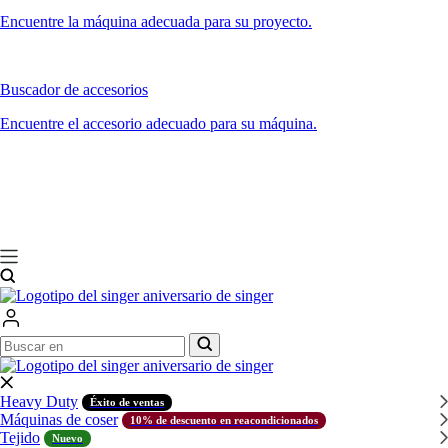
Encuentre la máquina adecuada para su proyecto.
Buscador de accesorios
Encuentre el accesorio adecuado para su máquina.
Buscar
Buscar
en
en
Heavy Duty
Éxito de ventas
Máquinas de coser
10% de descuento en reacondicionados
Tejido
Nuevo