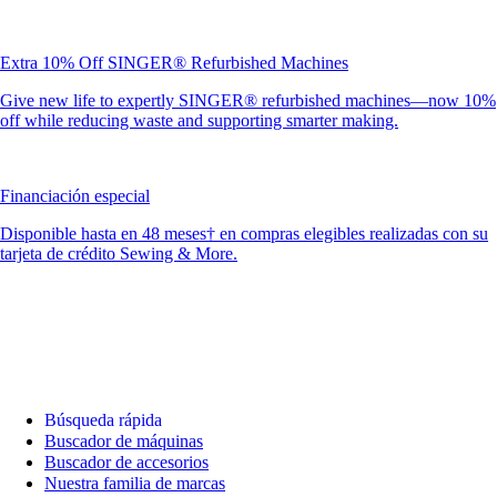
Extra 10% Off SINGER® Refurbished Machines
Give new life to expertly SINGER® refurbished machines—now 10%
off while reducing waste and supporting smarter making.
Financiación especial
Disponible hasta en 48 meses† en compras elegibles realizadas con su
tarjeta de crédito Sewing & More.
Búsqueda rápida
Buscador de máquinas
Buscador de accesorios
Nuestra familia de marcas