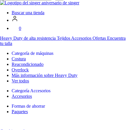
en
SVP
Worldwide
Buscar una tienda
0
Heavy Duty
de alta resistencia
Tejidos
Accesorios
Ofertas
Encuentra
tu talla
Categoría de máquinas
Costura
Reacondicionado
Overlock
Más información sobre Heavy Duty
Ver todos
Categoría Accesorios
Accesorios
Formas de ahorrar
Paquetes