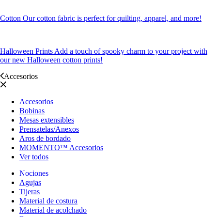
Cotton
Our cotton fabric is perfect for quilting, apparel, and more!
Halloween Prints
Add a touch of spooky charm to your project with
our new Halloween cotton prints!
Accesorios
Accesorios
Bobinas
Mesas extensibles
Prensatelas/Anexos
Aros de bordado
MOMENTO™ Accesorios
Ver todos
Nociones
Agujas
Tijeras
Material de costura
Material de acolchado