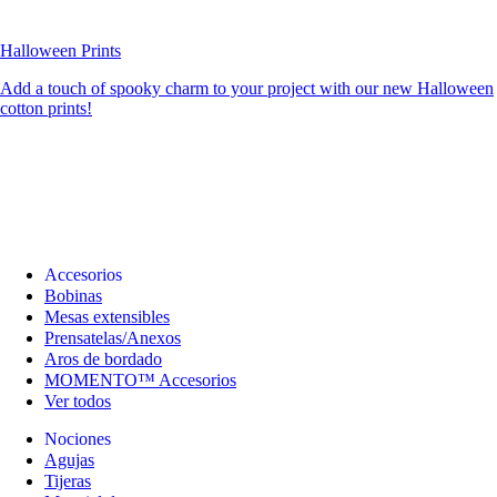
Halloween Prints
Add a touch of spooky charm to your project with our new Halloween
cotton prints!
Accesorios
Bobinas
Mesas extensibles
Prensatelas/Anexos
Aros de bordado
MOMENTO™ Accesorios
Ver todos
Nociones
Agujas
Tijeras