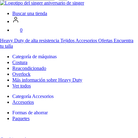
en
SVP
Worldwide
Buscar una tienda
0
Heavy Duty
de alta resistencia
Tejidos
Accesorios
Ofertas
Encuentra
tu talla
Categoría de máquinas
Costura
Reacondicionado
Overlock
Más información sobre Heavy Duty
Ver todos
Categoría Accesorios
Accesorios
Formas de ahorrar
Paquetes