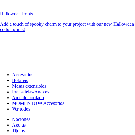
Halloween Prints
Add a touch of spooky charm to your project with our new Halloween
cotton prints!
Accesorios
Bobinas
Mesas extensibles
Prensatelas/Anexos
Aros de bordado
MOMENTO™ Accesorios
Ver todos
Nociones
Agujas
Tijeras