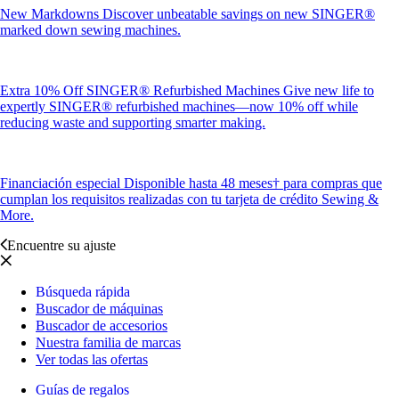
New Markdowns
Discover unbeatable savings on new SINGER®
marked down sewing machines.
Extra 10% Off SINGER® Refurbished Machines
Give new life to
expertly SINGER® refurbished machines—now 10% off while
reducing waste and supporting smarter making.
Financiación especial
Disponible hasta 48 meses† para compras que
cumplan los requisitos realizadas con tu tarjeta de crédito Sewing &
More.
Encuentre su ajuste
Búsqueda rápida
Buscador de máquinas
Buscador de accesorios
Nuestra familia de marcas
Ver todas las ofertas
Guías de regalos