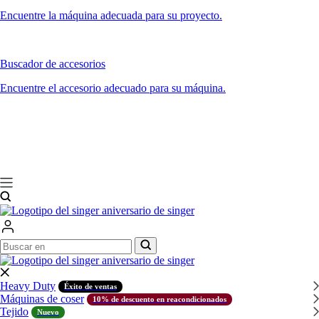
Encuentre la máquina adecuada para su proyecto.
Buscador de accesorios
Encuentre el accesorio adecuado para su máquina.
Buscar
Buscar
en
en
Heavy Duty
Éxito de ventas
Máquinas de coser
10% de descuento en reacondicionados
Tejido
Nuevo