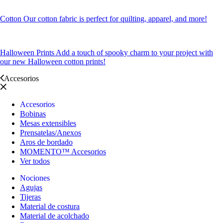
Cotton
Our cotton fabric is perfect for quilting, apparel, and more!
Halloween Prints
Add a touch of spooky charm to your project with
our new Halloween cotton prints!
Accesorios
Accesorios
Bobinas
Mesas extensibles
Prensatelas/Anexos
Aros de bordado
MOMENTO™ Accesorios
Ver todos
Nociones
Agujas
Tijeras
Material de costura
Material de acolchado