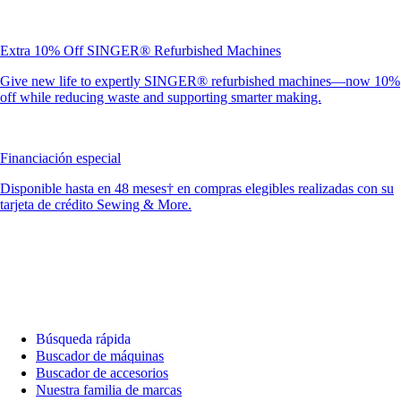
Extra 10% Off SINGER® Refurbished Machines
Give new life to expertly SINGER® refurbished machines—now 10%
off while reducing waste and supporting smarter making.
Financiación especial
Disponible hasta en 48 meses† en compras elegibles realizadas con su
tarjeta de crédito Sewing & More.
Búsqueda rápida
Buscador de máquinas
Buscador de accesorios
Nuestra familia de marcas