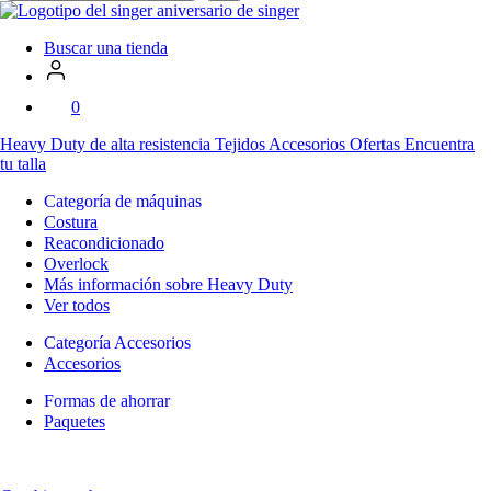
en
SVP
Worldwide
Buscar una tienda
0
Heavy Duty
de alta resistencia
Tejidos
Accesorios
Ofertas
Encuentra
tu talla
Categoría de máquinas
Costura
Reacondicionado
Overlock
Más información sobre Heavy Duty
Ver todos
Categoría Accesorios
Accesorios
Formas de ahorrar
Paquetes