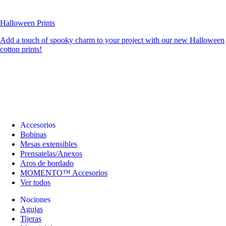
Halloween Prints
Add a touch of spooky charm to your project with our new Halloween
cotton prints!
Accesorios
Bobinas
Mesas extensibles
Prensatelas/Anexos
Aros de bordado
MOMENTO™ Accesorios
Ver todos
Nociones
Agujas
Tijeras