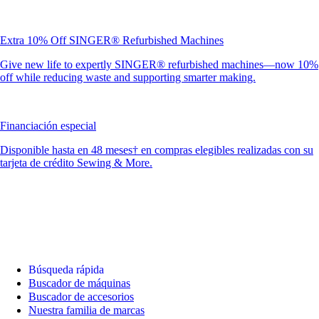
Extra 10% Off SINGER® Refurbished Machines
Give new life to expertly SINGER® refurbished machines—now 10%
off while reducing waste and supporting smarter making.
Financiación especial
Disponible hasta en 48 meses† en compras elegibles realizadas con su
tarjeta de crédito Sewing & More.
Búsqueda rápida
Buscador de máquinas
Buscador de accesorios
Nuestra familia de marcas