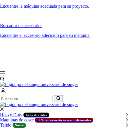
Encuentre la máquina adecuada para su proyecto.
Buscador de accesorios
Encuentre el accesorio adecuado para su máquina.
Buscar
Buscar
en
en
Heavy Duty
Éxito de ventas
Máquinas de coser
10% de descuento en reacondicionados
Tejido
Nuevo