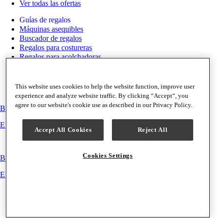
Ver todas las ofertas
Guías de regalos
Máquinas asequibles
Buscador de regalos
Regalos para costureras
Regalos para acolchadoras
Regalos para bordar
Tarjetas regalo
This website uses cookies to help the website function, improve user
experience and analyze website traffic. By clicking “Accept“, you
agree to our website's cookie use as described in our Privacy Policy.
Buscador de máquinas
Encuentre la máquina adecuada para su proyecto.
Accept All Cookies
Reject All
Cookies Settings
Buscador de accesorios
Encuentre el accesorio adecuado para su máquina.