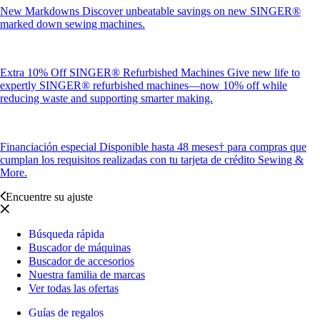
New Markdowns
Discover unbeatable savings on new SINGER®
marked down sewing machines.
Extra 10% Off SINGER® Refurbished Machines
Give new life to
expertly SINGER® refurbished machines—now 10% off while
reducing waste and supporting smarter making.
Financiación especial
Disponible hasta 48 meses† para compras que
cumplan los requisitos realizadas con tu tarjeta de crédito Sewing &
More.
Encuentre su ajuste
Búsqueda rápida
Buscador de máquinas
Buscador de accesorios
Nuestra familia de marcas
Ver todas las ofertas
Guías de regalos