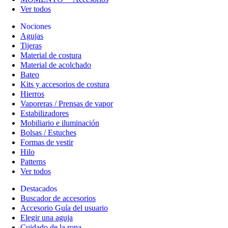
Ver todos
Nociones
Agujas
Tijeras
Material de costura
Material de acolchado
Bateo
Kits y accesorios de costura
Hierros
Vaporeras / Prensas de vapor
Estabilizadores
Mobiliario e iluminación
Bolsas / Estuches
Formas de vestir
Hilo
Patterns
Ver todos
Destacados
Buscador de accesorios
Accesorio Guía del usuario
Elegir una aguja
Cuidado de la ropa