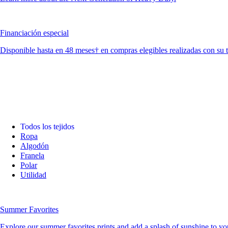
Financiación especial
Disponible hasta en 48 meses† en compras elegibles realizadas con su 
Todos los tejidos
Ropa
Algodón
Franela
Polar
Utilidad
Summer Favorites
Explore our summer favorites prints and add a splash of sunshine to you