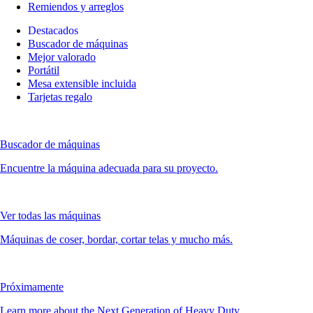
Remiendos y arreglos
Destacados
Buscador de máquinas
Mejor valorado
Portátil
Mesa extensible incluida
Tarjetas regalo
Buscador de máquinas
Encuentre la máquina adecuada para su proyecto.
Ver todas las máquinas
Máquinas de coser, bordar, cortar telas y mucho más.
Próximamente
Learn more about the Next Generation of Heavy Duty.