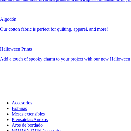
Algodón
Our cotton fabric is perfect for quilting, apparel, and more!
Halloween Prints
Add a touch of spooky charm to your project with our new Halloween c
Accesorios
Bobinas
Mesas extensibles
Prensatelas/Anexos
Aros de bordado
MOMENTO™ Accesorios