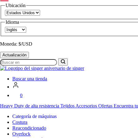
Ubicación
Idioma
Moneda: $/USD
Actualización
Buscar
en
SVP
Worldwide
Buscar una tienda
0
Heavy Duty
de alta resistencia
Tejidos
Accesorios
Ofertas
Encuentra tu
Categoría de máquinas
Costura
Reacondicionado
Overlock