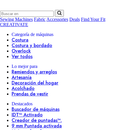
Sewing Machines
Fabric
Accessories
Deals
Find Your Fit
CREATIVATE
Categoría de máquinas
Costura
Costura y bordado
Overlock
Ver todos
Lo mejor para
Remiendos y arreglos
Artesanía
Decoración del hogar
Acolchado
Prendas de vestir
Destacados
Buscador de máquinas
IDT™ Activado
Creador de puntadas™.
9 mm Puntada activada