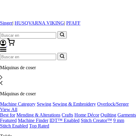
Singer
|
HUSQVARNA VIKING
|
PFAFF
Máquinas de coser
Máquinas de coser
Machine Category
Sewing
Sewing & Embroidery
Overlock/Serger
View All
Best for
Mending & Alterations
Crafts
Home Décor
Quilting
Garments
Featured
Machine Finder
IDT™ Enabled
Stitch Creator™
9 mm
Stitch Enabled
Top Rated