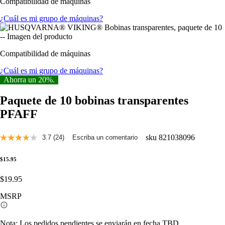
Compatibilidad de máquinas
opiniones.
Enlace
¿Cuál es mi grupo de máquinas?
a
la
misma
página.
Compatibilidad de máquinas
¿Cuál es mi grupo de máquinas?
Ahorra un 20%.
Paquete de 10 bobinas transparentes
PFAFF
sku
821038096
3.7
(24)
Escriba un comentario
Lee
24
opiniones.
$15.95
Enlace
a
$19.95
la
misma
MSRP
página.
Nota: Los pedidos pendientes se enviarán en fecha TBD