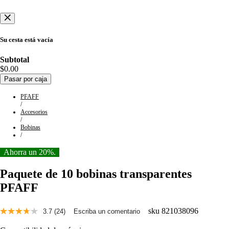
Su cesta está vacía
Subtotal
$0.00
Pasar por caja
PFAFF
/
Accesorios
/
Bobinas
/
Ahorra un 20%.
Paquete de 10 bobinas transparentes
PFAFF
sku
821038096
3.7
(24)
Escriba un comentario
Lee
24