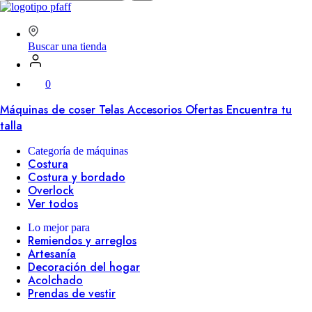
en
SVP
Worldwide
Buscar una tienda
0
Máquinas de coser
Telas
Accesorios
Ofertas
Encuentra tu
talla
Categoría de máquinas
Costura
Costura y bordado
Overlock
Ver todos
Lo mejor para
Remiendos y arreglos
Artesanía
Decoración del hogar
Acolchado
Prendas de vestir