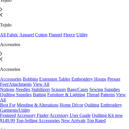
Tejido
Tejido
All Fabric
Apparel
Cotton
Flannel
Fleece
Utility
Accesorios
Accesorios
Accessories
Bobbins
Extension Tables
Embroidery Hoops
Presser
Feet/Attachments
View All
Notions
Needles
Stabilizers
Scissors
Bags/Cases
Sewing Supplies
Quilting Supplies
Batting
Furniture & Lighting
Thread
Patterns
View
All
Best For
Mending & Alterations
Home Décor
Quilting
Embroidery
Garments/Utility
Featured
Accessory Finder
Accessory User Guide
Quilting Kit now
$149.99
Top-Selling Accessories
New Arrivals
Top Rated