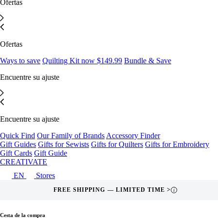
Ofertas
Ofertas
Ways to save
Quilting Kit now $149.99
Bundle & Save
Encuentre su ajuste
Encuentre su ajuste
Quick Find
Our Family of Brands
Accessory Finder
Gift Guides
Gifts for Sewists
Gifts for Quilters
Gifts for Embroidery
Gift Cards
Gift Guide
CREATIVATE
EN
Stores
FREE SHIPPING — LIMITED TIME >
i
Cesta de la compra