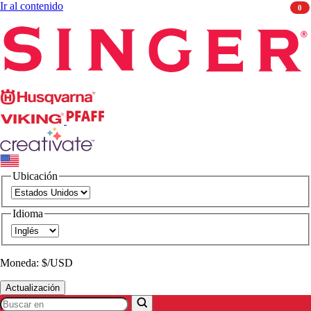
Ir al contenido
0
Singer
Husqvarna
Viking
PFAFF
CREATIVATE
Ubicación
Idioma
Moneda: $/USD
Actualización
Buscar