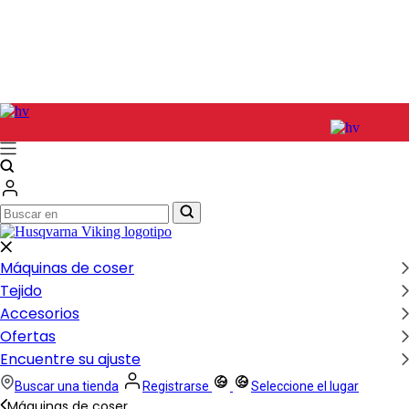
Buscar
Buscar
en
en
Máquinas de coser
Tejido
Accesorios
Ofertas
Encuentre su ajuste
Buscar una tienda
Registrarse
Seleccione el lugar
Máquinas de coser