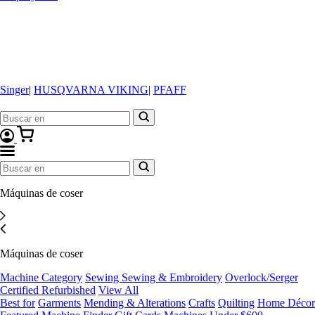
Singer
|
HUSQVARNA VIKING
|
PFAFF
Máquinas de coser
Máquinas de coser
Machine Category
Sewing
Sewing & Embroidery
Overlock/Serger
Certified Refurbished
View All
Best for
Garments
Mending & Alterations
Crafts
Quilting
Home Décor