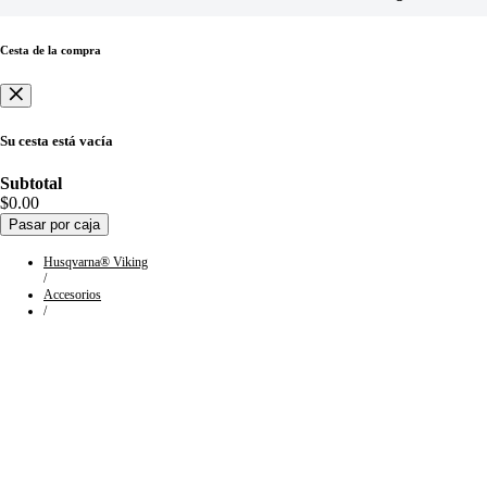
Cesta de la compra
Su cesta está vacía
Subtotal
$0.00
Pasar por caja
Husqvarna® Viking
/
Accesorios
/
Estabilizadores de tela
HUSQVARNA®
VIKING®
Elija entre nuestra colección de populares estabilizadores de tela