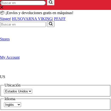
Buscar
Buscar
en
en
📦 ¡Envíos y devoluciones gratis en máquinas!
Singer
|
HUSQVARNA VIKING
|
PFAFF
Stores
My Account
US
Ubicación
Idioma