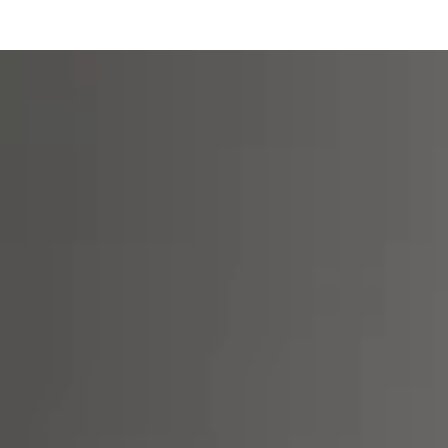
HUSQVARNA® VIKING® para mejorar sus trabajos de bordado,
puntadas decorativas y apliques.