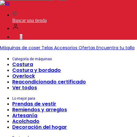
en
SVP
Worldwide
Buscar una tienda
0
Máquinas de coser
Telas
Accesorios
Ofertas
Encuentra tu talla
Categoría de máquinas
Costura
Costura y bordado
Overlock
Reacondicionado certificado
Ver todos
Lo mejor para
Prendas de vestir
Remiendos y arreglos
Artesanía
Acolchado
Decoración del hogar