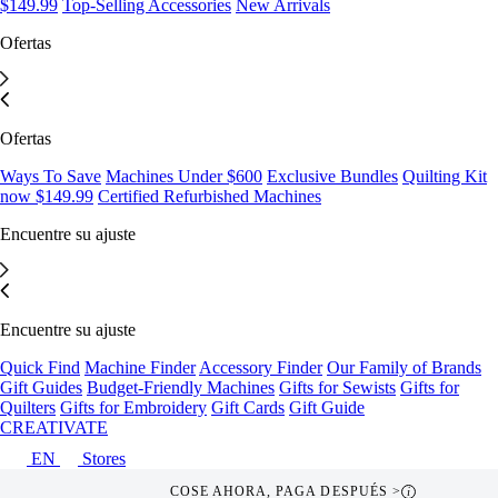
$149.99
Top-Selling Accessories
New Arrivals
Ofertas
Ofertas
Ways To Save
Machines Under $600
Exclusive Bundles
Quilting Kit
now $149.99
Certified Refurbished Machines
Encuentre su ajuste
Encuentre su ajuste
Quick Find
Machine Finder
Accessory Finder
Our Family of Brands
Gift Guides
Budget-Friendly Machines
Gifts for Sewists
Gifts for
Quilters
Gifts for Embroidery
Gift Cards
Gift Guide
CREATIVATE
EN
Stores
COSE AHORA, PAGA DESPUÉS >
i