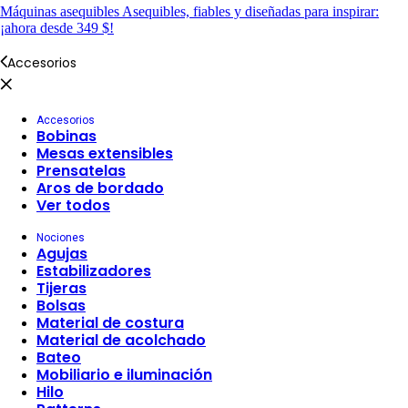
Máquinas asequibles
Asequibles, fiables y diseñadas para inspirar:
¡ahora desde 349 $!
Accesorios
Accesorios
Bobinas
Mesas extensibles
Prensatelas
Aros de bordado
Ver todos
Nociones
Agujas
Estabilizadores
Tijeras
Bolsas
Material de costura
Material de acolchado
Bateo
Mobiliario e iluminación
Hilo