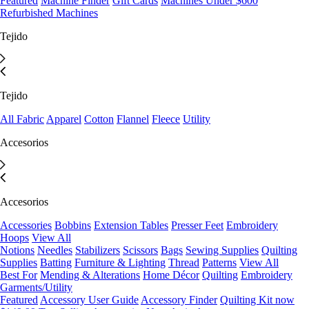
Featured
Machine Finder
Gift Cards
Machines Under $600
Refurbished Machines
Tejido
Tejido
All Fabric
Apparel
Cotton
Flannel
Fleece
Utility
Accesorios
Accesorios
Accessories
Bobbins
Extension Tables
Presser Feet
Embroidery
Hoops
View All
Notions
Needles
Stabilizers
Scissors
Bags
Sewing Supplies
Quilting
Supplies
Batting
Furniture & Lighting
Thread
Patterns
View All
Best For
Mending & Alterations
Home Décor
Quilting
Embroidery
Garments/Utility
Featured
Accessory User Guide
Accessory Finder
Quilting Kit now