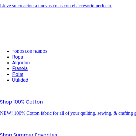
Lleve su creación a nuevas cotas con el accesorio perfecto.
TODOS LOS TEJIDOS
Ropa
Algodón
Franela
Polar
Utilidad
Shop 100% Cotton
NEW! 100% Cotton fabric for all of your quilting, sewing, & crafting g
Shop Summer Favorites