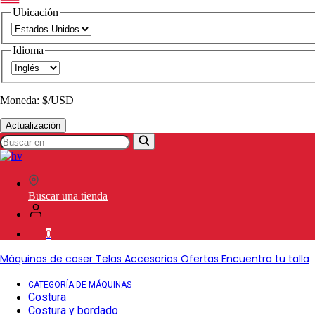
Ubicación
Idioma
Moneda: $/USD
Actualización
Buscar
en
SVP
Worldwide
Buscar una tienda
0
Máquinas de coser
Telas
Accesorios
Ofertas
Encuentra tu talla
CATEGORÍA DE MÁQUINAS
Costura
Costura y bordado