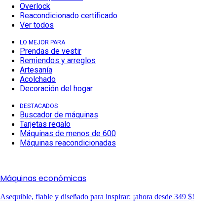
Overlock
Reacondicionado certificado
Ver todos
LO MEJOR PARA
Prendas de vestir
Remiendos y arreglos
Artesanía
Acolchado
Decoración del hogar
DESTACADOS
Buscador de máquinas
Tarjetas regalo
Máquinas de menos de 600
Máquinas reacondicionadas
Máquinas económicas
Asequible, fiable y diseñado para inspirar: ¡ahora desde 349 $!