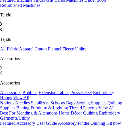
Featured
Machine Finder
Gift Cards
Machines Under $600
Refurbished Machines
Tejido
Tejido
All Fabric
Apparel
Cotton
Flannel
Fleece
Utility
Accesorios
Accesorios
Accessories
Bobbins
Extension Tables
Presser Feet
Embroidery
Hoops
View All
Notions
Needles
Stabilizers
Scissors
Bags
Sewing Supplies
Quilting
Supplies
Batting
Furniture & Lighting
Thread
Patterns
View All
Best For
Mending & Alterations
Home Décor
Quilting
Embroidery
Garments/Utility
Featured
Accessory User Guide
Accessory Finder
Quilting Kit now