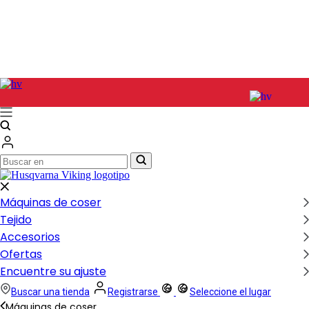
Buscar
Buscar
en
en
Máquinas de coser
Tejido
Accesorios
Ofertas
Encuentre su ajuste
Buscar una tienda
Registrarse
Seleccione el lugar
Máquinas de coser