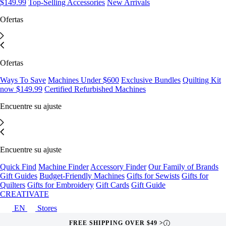
$149.99
Top-Selling Accessories
New Arrivals
Ofertas
Ofertas
Ways To Save
Machines Under $600
Exclusive Bundles
Quilting Kit
now $149.99
Certified Refurbished Machines
Encuentre su ajuste
Encuentre su ajuste
Quick Find
Machine Finder
Accessory Finder
Our Family of Brands
Gift Guides
Budget-Friendly Machines
Gifts for Sewists
Gifts for
Quilters
Gifts for Embroidery
Gift Cards
Gift Guide
CREATIVATE
EN
Stores
FREE SHIPPING OVER $49 >
i