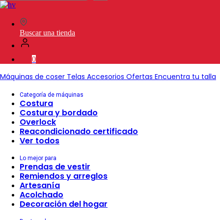
en
SVP
Worldwide
Buscar una tienda
0
Máquinas de coser
Telas
Accesorios
Ofertas
Encuentra tu talla
Categoría de máquinas
Costura
Costura y bordado
Overlock
Reacondicionado certificado
Ver todos
Lo mejor para
Prendas de vestir
Remiendos y arreglos
Artesanía
Acolchado
Decoración del hogar