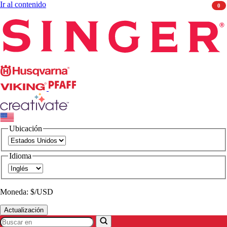
Ir al contenido
0
Singer
Husqvarna
Viking
PFAFF
CREATIVATE
Ubicación
Idioma
Moneda: $/USD
Actualización
Buscar