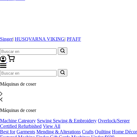
Singer
|
HUSQVARNA VIKING
|
PFAFF
Máquinas de coser
Máquinas de coser
Machine Category
Sewing
Sewing & Embroidery
Overlock/Serger
Certified Refurbished
View All
Best for
Garments
Mending & Alterations
Crafts
Quilting
Home Décor