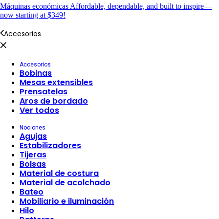
Máquinas económicas
Affordable, dependable, and built to inspire—
now starting at $349!
Accesorios
Accesorios
Bobinas
Mesas extensibles
Prensatelas
Aros de bordado
Ver todos
Nociones
Agujas
Estabilizadores
Tijeras
Bolsas
Material de costura
Material de acolchado
Bateo
Mobiliario e iluminación
Hilo