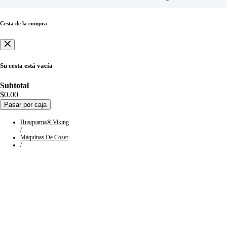
Cesta de la compra
Su cesta está vacía
Subtotal
$0.00
Pasar por caja
Husqvarna® Viking
/
Máquinas De Coser
/
Colección:
Máquinas
HUSQVARNA®
VIKING®
para manualidades