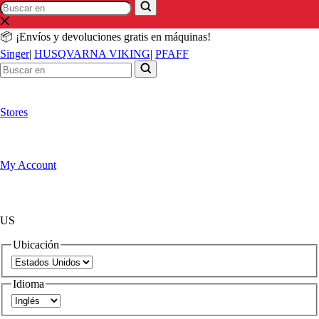
Buscar
Buscar
en
en
📦 ¡Envíos y devoluciones gratis en máquinas!
Singer
|
HUSQVARNA VIKING
|
PFAFF
Stores
My Account
US
Ubicación
Idioma