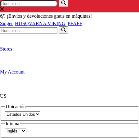
Buscar
Buscar
en
en
📦 ¡Envíos y devoluciones gratis en máquinas!
Singer
|
HUSQVARNA VIKING
|
PFAFF
Stores
My Account
US
Ubicación
Idioma