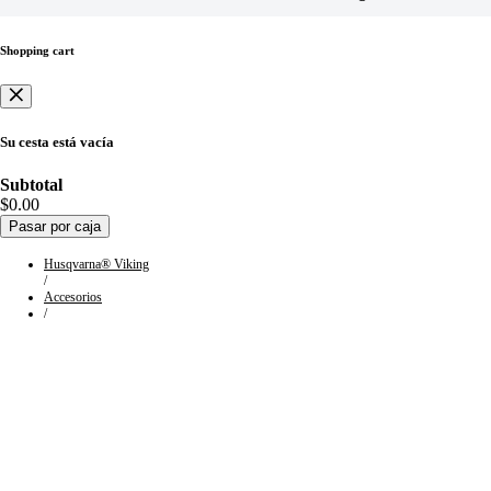
Shopping cart
Su cesta está vacía
Subtotal
$0.00
Pasar por caja
Husqvarna® Viking
/
Accesorios
/
Colección:
Accesorios para
máquinas
HUSQVARNA®
VIKING® del grupo 2