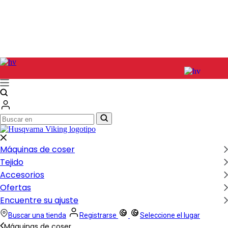
Buscar
Buscar
en
en
Máquinas de coser
Tejido
Accesorios
Ofertas
Encuentre su ajuste
Buscar una tienda
Registrarse
Seleccione el lugar
Máquinas de coser