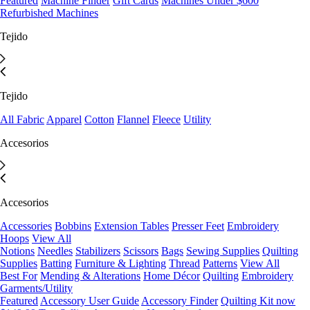
Featured
Machine Finder
Gift Cards
Machines Under $600
Refurbished Machines
Tejido
Tejido
All Fabric
Apparel
Cotton
Flannel
Fleece
Utility
Accesorios
Accesorios
Accessories
Bobbins
Extension Tables
Presser Feet
Embroidery
Hoops
View All
Notions
Needles
Stabilizers
Scissors
Bags
Sewing Supplies
Quilting
Supplies
Batting
Furniture & Lighting
Thread
Patterns
View All
Best For
Mending & Alterations
Home Décor
Quilting
Embroidery
Garments/Utility
Featured
Accessory User Guide
Accessory Finder
Quilting Kit now