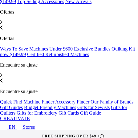
$149.99
Top-Selling Accessories
New Arrivals
Ofertas
Ofertas
Ways To Save
Machines Under $600
Exclusive Bundles
Quilting Kit
now $149.99
Certified Refurbished Machines
Encuentre su ajuste
Encuentre su ajuste
Quick Find
Machine Finder
Accessory Finder
Our Family of Brands
Gift Guides
Budget-Friendly Machines
Gifts for Sewists
Gifts for
Quilters
Gifts for Embroidery
Gift Cards
Gift Guide
CREATIVATE
EN
Stores
FREE SHIPPING OVER $49 >
i