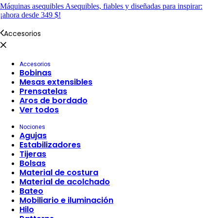
Máquinas asequibles
Asequibles, fiables y diseñadas para inspirar:
¡ahora desde 349 $!
Accesorios
Accesorios
Bobinas
Mesas extensibles
Prensatelas
Aros de bordado
Ver todos
Nociones
Agujas
Estabilizadores
Tijeras
Bolsas
Material de costura
Material de acolchado
Bateo
Mobiliario e iluminación
Hilo