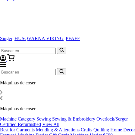
Singer
|
HUSQVARNA VIKING
|
PFAFF
Máquinas de coser
Máquinas de coser
Machine Category
Sewing
Sewing & Embroidery
Overlock/Serger
Certified Refurbished
View All
Best for
Garments
Mending & Alterations
Crafts
Quilting
Home Décor