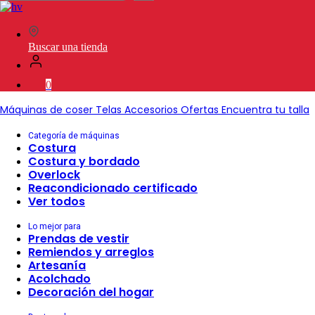
en
SVP
Worldwide
Buscar una tienda
0
Máquinas de coser
Telas
Accesorios
Ofertas
Encuentra tu talla
Categoría de máquinas
Costura
Costura y bordado
Overlock
Reacondicionado certificado
Ver todos
Lo mejor para
Prendas de vestir
Remiendos y arreglos
Artesanía
Acolchado
Decoración del hogar