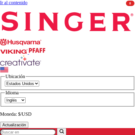
Ir al contenido
0
Singer
Husqvarna
Viking
PFAFF
CREATIVATE
Ubicación
Idioma
Moneda: $/USD
Actualización
Buscar