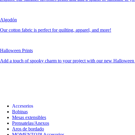
Algodón
Our cotton fabric is perfect for quilting, apparel, and more!
Halloween Prints
Add a touch of spooky charm to your project with our new Halloween c
Accesorios
Bobinas
Mesas extensibles
Prensatelas/Anexos
Aros de bordado
MOMENTO™ Accesorios