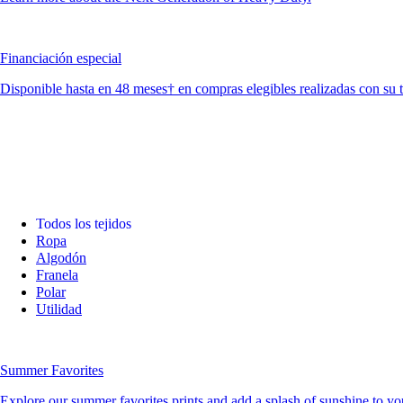
Financiación especial
Disponible hasta en 48 meses† en compras elegibles realizadas con su 
Todos los tejidos
Ropa
Algodón
Franela
Polar
Utilidad
Summer Favorites
Explore our summer favorites prints and add a splash of sunshine to you