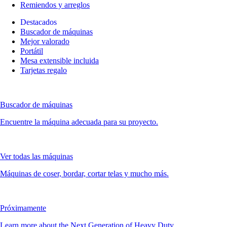
Remiendos y arreglos
Destacados
Buscador de máquinas
Mejor valorado
Portátil
Mesa extensible incluida
Tarjetas regalo
Buscador de máquinas
Encuentre la máquina adecuada para su proyecto.
Ver todas las máquinas
Máquinas de coser, bordar, cortar telas y mucho más.
Próximamente
Learn more about the Next Generation of Heavy Duty.