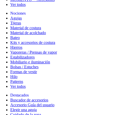
Ver todos
Nociones
Agujas
Tijeras
Material de costura
Material de acolchado
Bateo
Kits y accesorios de costura
Hierros
Vaporeras / Prensas de vapor
Estabilizadores
Mobiliario e iluminación
Bolsas / Estuches
Formas de vestir
Hilo
Patterns
Ver todos
Destacados
Buscador de accesorios
Accesorio Guía del usuario
Elegir una aguja
Cuidado de la ropa