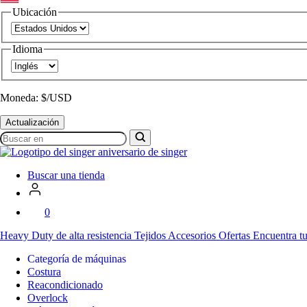
Ubicación
Idioma
Moneda: $/USD
Actualización
Buscar
en
SVP
Worldwide
Buscar una tienda
0
Heavy Duty
de alta resistencia
Tejidos
Accesorios
Ofertas
Encuentra tu
Categoría de máquinas
Costura
Reacondicionado
Overlock