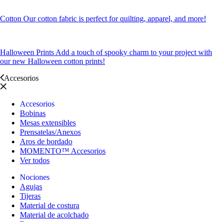
Cotton
Our cotton fabric is perfect for quilting, apparel, and more!
Halloween Prints
Add a touch of spooky charm to your project with
our new Halloween cotton prints!
Accesorios
Accesorios
Bobinas
Mesas extensibles
Prensatelas/Anexos
Aros de bordado
MOMENTO™ Accesorios
Ver todos
Nociones
Agujas
Tijeras
Material de costura
Material de acolchado