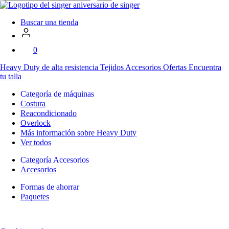
en
SVP
Worldwide
Buscar una tienda
0
Heavy Duty
de alta resistencia
Tejidos
Accesorios
Ofertas
Encuentra
tu talla
Categoría de máquinas
Costura
Reacondicionado
Overlock
Más información sobre Heavy Duty
Ver todos
Categoría Accesorios
Accesorios
Formas de ahorrar
Paquetes