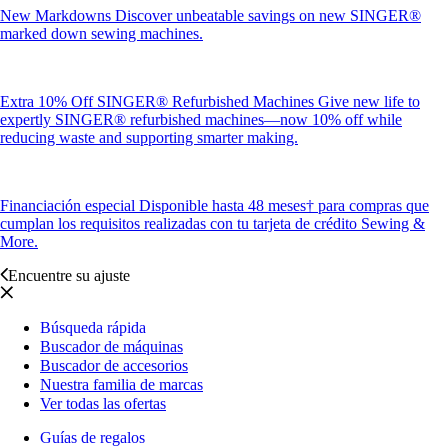
New Markdowns
Discover unbeatable savings on new SINGER®
marked down sewing machines.
Extra 10% Off SINGER® Refurbished Machines
Give new life to
expertly SINGER® refurbished machines—now 10% off while
reducing waste and supporting smarter making.
Financiación especial
Disponible hasta 48 meses† para compras que
cumplan los requisitos realizadas con tu tarjeta de crédito Sewing &
More.
Encuentre su ajuste
Búsqueda rápida
Buscador de máquinas
Buscador de accesorios
Nuestra familia de marcas
Ver todas las ofertas
Guías de regalos