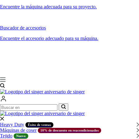
Encuentre la máquina adecuada para su proyecto.
Buscador de accesorios
Encuentre el accesorio adecuado para su máquina.
Buscar
Buscar
en
en
Heavy Duty
Éxito de ventas
Máquinas de coser
10% de descuento en reacondicionados
Tejido
Nuevo