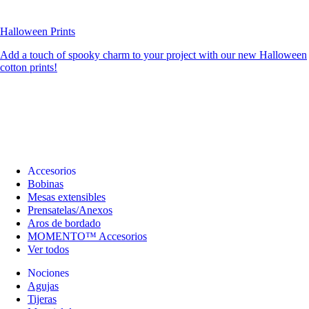
Halloween Prints
Add a touch of spooky charm to your project with our new Halloween
cotton prints!
Accesorios
Bobinas
Mesas extensibles
Prensatelas/Anexos
Aros de bordado
MOMENTO™ Accesorios
Ver todos
Nociones
Agujas
Tijeras