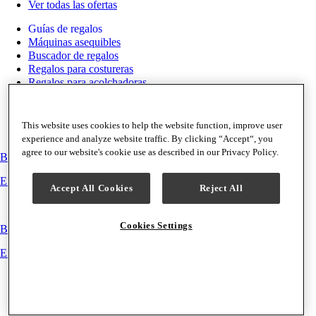
Ver todas las ofertas
Guías de regalos
Máquinas asequibles
Buscador de regalos
Regalos para costureras
Regalos para acolchadoras
Regalos para bordar
Tarjetas regalo
This website uses cookies to help the website function, improve user
experience and analyze website traffic. By clicking “Accept“, you
agree to our website's cookie use as described in our Privacy Policy.
Buscador de máquinas
Encuentre la máquina adecuada para su proyecto.
Accept All Cookies
Reject All
Cookies Settings
Buscador de accesorios
Encuentre el accesorio adecuado para su máquina.