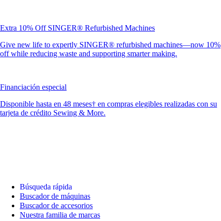
Extra 10% Off SINGER® Refurbished Machines
Give new life to expertly SINGER® refurbished machines—now 10%
off while reducing waste and supporting smarter making.
Financiación especial
Disponible hasta en 48 meses† en compras elegibles realizadas con su
tarjeta de crédito Sewing & More.
Búsqueda rápida
Buscador de máquinas
Buscador de accesorios
Nuestra familia de marcas