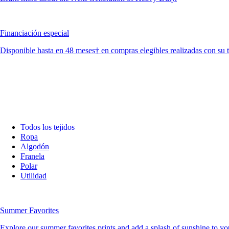
Financiación especial
Disponible hasta en 48 meses† en compras elegibles realizadas con su 
Todos los tejidos
Ropa
Algodón
Franela
Polar
Utilidad
Summer Favorites
Explore our summer favorites prints and add a splash of sunshine to you