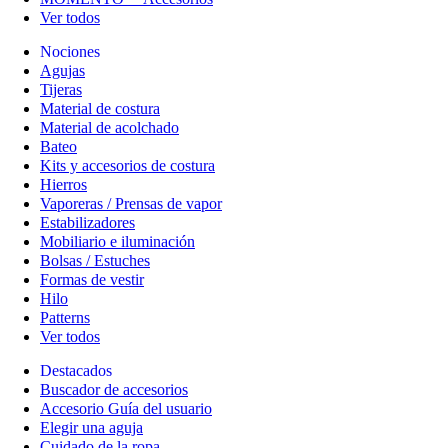
Ver todos
Nociones
Agujas
Tijeras
Material de costura
Material de acolchado
Bateo
Kits y accesorios de costura
Hierros
Vaporeras / Prensas de vapor
Estabilizadores
Mobiliario e iluminación
Bolsas / Estuches
Formas de vestir
Hilo
Patterns
Ver todos
Destacados
Buscador de accesorios
Accesorio Guía del usuario
Elegir una aguja
Cuidado de la ropa