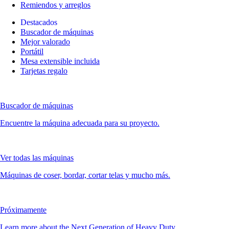
Remiendos y arreglos
Destacados
Buscador de máquinas
Mejor valorado
Portátil
Mesa extensible incluida
Tarjetas regalo
Buscador de máquinas
Encuentre la máquina adecuada para su proyecto.
Ver todas las máquinas
Máquinas de coser, bordar, cortar telas y mucho más.
Próximamente
Learn more about the Next Generation of Heavy Duty.