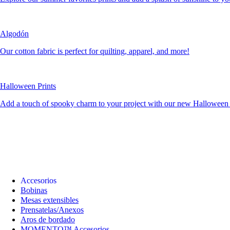
Algodón
Our cotton fabric is perfect for quilting, apparel, and more!
Halloween Prints
Add a touch of spooky charm to your project with our new Halloween c
Accesorios
Bobinas
Mesas extensibles
Prensatelas/Anexos
Aros de bordado
MOMENTO™ Accesorios