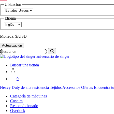
Ubicación
Idioma
Moneda: $/USD
Actualización
Buscar
en
SVP
Worldwide
Buscar una tienda
0
Heavy Duty
de alta resistencia
Tejidos
Accesorios
Ofertas
Encuentra tu
Categoría de máquinas
Costura
Reacondicionado
Overlock