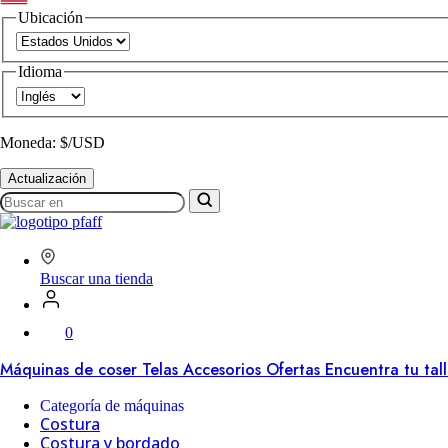
Ubicación
Idioma
Moneda: $/USD
Actualización
Buscar
en
SVP
Worldwide
Buscar una tienda
0
Máquinas de coser
Telas
Accesorios
Ofertas
Encuentra tu tal
Categoría de máquinas
Costura
Costura y bordado