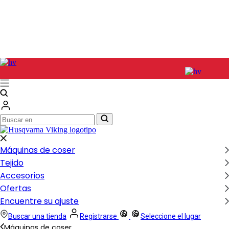
Buscar
Buscar
en
en
Máquinas de coser
Tejido
Accesorios
Ofertas
Encuentre su ajuste
Buscar una tienda
Registrarse
Seleccione el lugar
Máquinas de coser