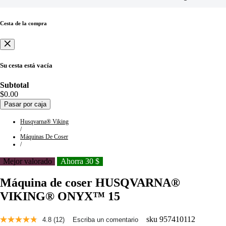
Cesta de la compra
Su cesta está vacía
Subtotal
$0.00
Pasar por caja
Husqvarna® Viking
/
Máquinas De Coser
/
Mejor valorado
Ahorra 30 $
Máquina de coser HUSQVARNA®
VIKING® ONYX™ 15
sku
957410112
4.8
(12)
Escriba un comentario
Lee