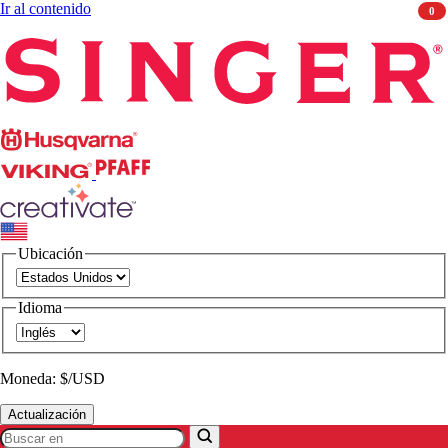
Ir al contenido
0
Singer
Husqvarna
Viking
PFAFF
CREATIVATE
Ubicación
Idioma
Moneda: $/USD
Actualización
Buscar