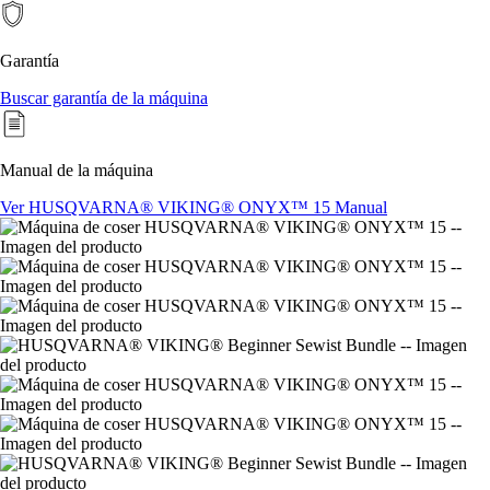
12
opiniones.
Enlace
Garantía
a
la
Buscar garantía de la máquina
misma
página.
Manual de la máquina
Ver HUSQVARNA® VIKING® ONYX™ 15 Manual