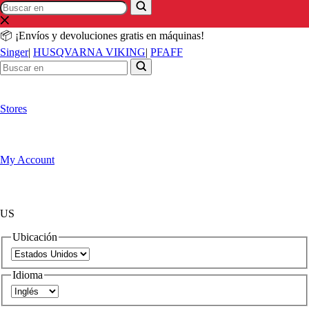
Buscar
Buscar
en
en
📦 ¡Envíos y devoluciones gratis en máquinas!
Singer
|
HUSQVARNA VIKING
|
PFAFF
Stores
My Account
US
Ubicación
Idioma