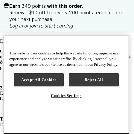
Earn
349 points
with this order.
Receive $10 off for every 200 points redeemed on
your next purchase.
Log in or join
to start earning
Detalles
Con una utilidad de costura de confianza, funciones fáciles de usar y
This website uses cookies to help the website function, improve user
un gran espacio de trabajo, la ONYX™ 15 es la combinación perfecta
experience and analyze website traffic. By clicking “Accept“, you
de interfaz mecánica fiable y funciones de costura modernas, con 23
agree to our website's cookie use as described in our Privacy Policy.
puntadas para puntadas utilitarias y mucho más.
Accept All Cookies
Reject All
23 puntadas
Encuentre la puntada adecuada para cada tejido, ideal para la costura
Cookies Settings
básica y más.
Top Drop-In Bobbin
Inserte y controle fácilmente el suministro de hilo de la bobina.