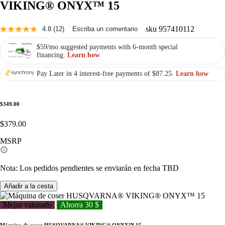
VIKING® ONYX™ 15
sku
957410112
4.8
(12)
Escriba un comentario
Lee
12
$59/mo suggested payments with 6-month special
opiniones.
financing.
Learn how
Enlace
a
la
Pay Later in 4 interest-free payments of $87.25.
Learn how
misma
página.
$349.00
$379.00
MSRP
Nota: Los pedidos pendientes se enviarán en fecha TBD
Añadir a la cesta
Mejor valorado
Ahorra 30 $
Máquina de coser HUSQVARNA® VIKING® ONYX™ 15