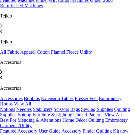
Featured
Machine Finder
Gift Cards
Machines Under $600
Refurbished Machines
Tejido
Tejido
All Fabric
Apparel
Cotton
Flannel
Fleece
Utility
Accesorios
Accesorios
Accessories
Bobbins
Extension Tables
Presser Feet
Embroidery
Hoops
View All
Notions
Needles
Stabilizers
Scissors
Bags
Sewing Supplies
Quilting
Supplies
Batting
Furniture & Lighting
Thread
Patterns
View All
Best For
Mending & Alterations
Home Décor
Quilting
Embroidery
Garments/Utility
Featured
Accessory User Guide
Accessory Finder
Quilting Kit now