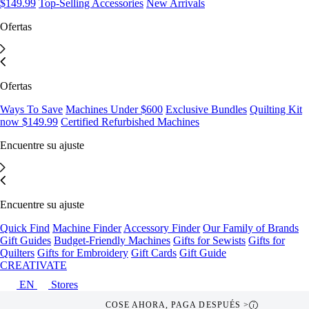
$149.99
Top-Selling Accessories
New Arrivals
Ofertas
Ofertas
Ways To Save
Machines Under $600
Exclusive Bundles
Quilting Kit
now $149.99
Certified Refurbished Machines
Encuentre su ajuste
Encuentre su ajuste
Quick Find
Machine Finder
Accessory Finder
Our Family of Brands
Gift Guides
Budget-Friendly Machines
Gifts for Sewists
Gifts for
Quilters
Gifts for Embroidery
Gift Cards
Gift Guide
CREATIVATE
EN
Stores
COSE AHORA, PAGA DESPUÉS >
i