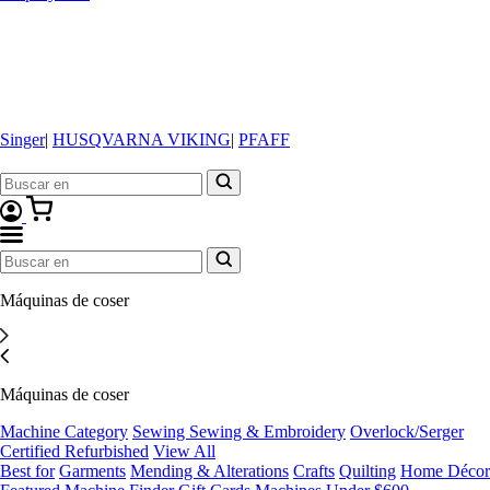
Singer
|
HUSQVARNA VIKING
|
PFAFF
Máquinas de coser
Máquinas de coser
Machine Category
Sewing
Sewing & Embroidery
Overlock/Serger
Certified Refurbished
View All
Best for
Garments
Mending & Alterations
Crafts
Quilting
Home Décor