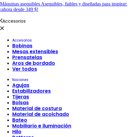
Máquinas asequibles
Asequibles, fiables y diseñadas para inspirar:
¡ahora desde 349 $!
Accesorios
Accesorios
Bobinas
Mesas extensibles
Prensatelas
Aros de bordado
Ver todos
Nociones
Agujas
Estabilizadores
Tijeras
Bolsas
Material de costura
Material de acolchado
Bateo
Mobiliario e iluminación
Hilo