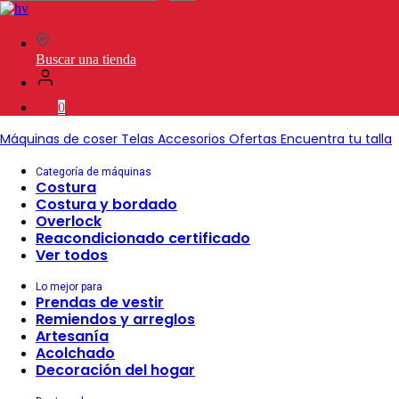
en
SVP
Worldwide
Buscar una tienda
0
Máquinas de coser
Telas
Accesorios
Ofertas
Encuentra tu talla
Categoría de máquinas
Costura
Costura y bordado
Overlock
Reacondicionado certificado
Ver todos
Lo mejor para
Prendas de vestir
Remiendos y arreglos
Artesanía
Acolchado
Decoración del hogar