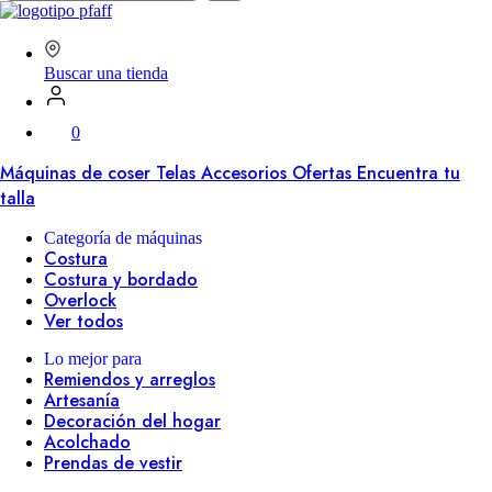
en
SVP
Worldwide
Buscar una tienda
0
Máquinas de coser
Telas
Accesorios
Ofertas
Encuentra tu
talla
Categoría de máquinas
Costura
Costura y bordado
Overlock
Ver todos
Lo mejor para
Remiendos y arreglos
Artesanía
Decoración del hogar
Acolchado
Prendas de vestir