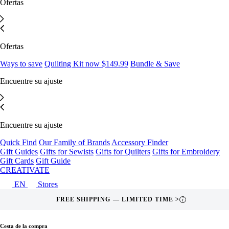
Ofertas
Ofertas
Ways to save
Quilting Kit now $149.99
Bundle & Save
Encuentre su ajuste
Encuentre su ajuste
Quick Find
Our Family of Brands
Accessory Finder
Gift Guides
Gifts for Sewists
Gifts for Quilters
Gifts for Embroidery
Gift Cards
Gift Guide
CREATIVATE
EN
Stores
FREE SHIPPING — LIMITED TIME >
i
Cesta de la compra