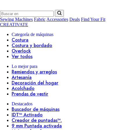
Sewing Machines
Fabric
Accessories
Deals
Find Your Fit
CREATIVATE
Categoría de máquinas
Costura
Costura y bordado
Overlock
Ver todos
Lo mejor para
Remiendos y arreglos
Artesanía
Decoración del hogar
Acolchado
Prendas de vestir
Destacados
Buscador de máquinas
IDT™ Activado
Creador de puntadas™.
9 mm Puntada activada