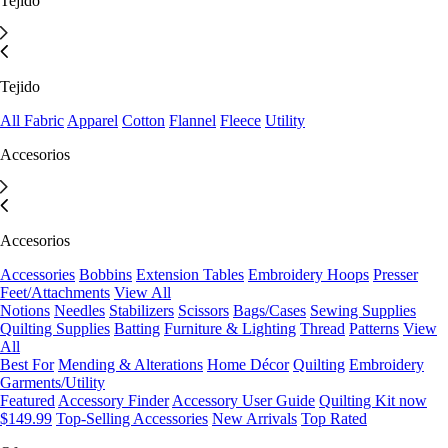
Tejido
Tejido
All Fabric
Apparel
Cotton
Flannel
Fleece
Utility
Accesorios
Accesorios
Accessories
Bobbins
Extension Tables
Embroidery Hoops
Presser
Feet/Attachments
View All
Notions
Needles
Stabilizers
Scissors
Bags/Cases
Sewing Supplies
Quilting Supplies
Batting
Furniture & Lighting
Thread
Patterns
View
All
Best For
Mending & Alterations
Home Décor
Quilting
Embroidery
Garments/Utility
Featured
Accessory Finder
Accessory User Guide
Quilting Kit now
$149.99
Top-Selling Accessories
New Arrivals
Top Rated