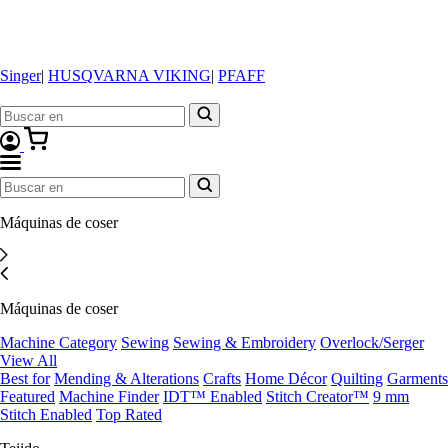
Singer
|
HUSQVARNA VIKING
|
PFAFF
Máquinas de coser
Máquinas de coser
Machine Category
Sewing
Sewing & Embroidery
Overlock/Serger
View All
Best for
Mending & Alterations
Crafts
Home Décor
Quilting
Garments
Featured
Machine Finder
IDT™ Enabled
Stitch Creator™
9 mm
Stitch Enabled
Top Rated