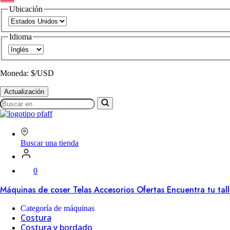
Ubicación
Idioma
Moneda: $/USD
Actualización
Buscar
en
SVP
Worldwide
Buscar una tienda
0
Máquinas de coser
Telas
Accesorios
Ofertas
Encuentra tu tal
Categoría de máquinas
Costura
Costura y bordado