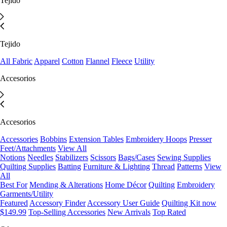
Tejido
Tejido
All Fabric
Apparel
Cotton
Flannel
Fleece
Utility
Accesorios
Accesorios
Accessories
Bobbins
Extension Tables
Embroidery Hoops
Presser
Feet/Attachments
View All
Notions
Needles
Stabilizers
Scissors
Bags/Cases
Sewing Supplies
Quilting Supplies
Batting
Furniture & Lighting
Thread
Patterns
View
All
Best For
Mending & Alterations
Home Décor
Quilting
Embroidery
Garments/Utility
Featured
Accessory Finder
Accessory User Guide
Quilting Kit now
$149.99
Top-Selling Accessories
New Arrivals
Top Rated