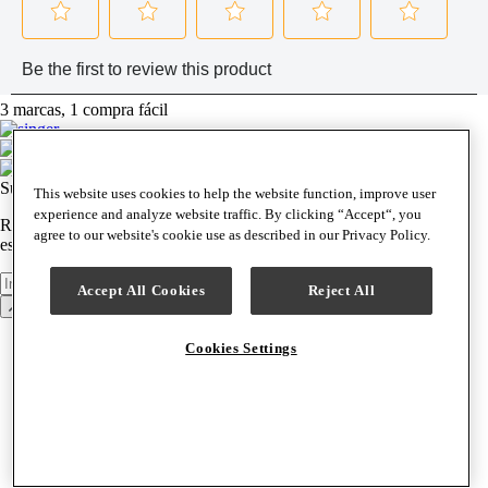
3 marcas, 1 compra fácil
Suscríbase a nuestro boletín
This website uses cookies to help the website function, improve user
experience and analyze website traffic. By clicking “Accept“, you
Reciba semanalmente noticias, anuncios de productos y ofertas
agree to our website's cookie use as described in our Privacy Policy.
especiales.
Boletín
Inscribirse
Accept All Cookies
Reject All
Volver arriba
Asistencia y ayuda
Cookies Settings
Póngase en contacto con nosotros
Centro de ayuda
Seguimiento del pedido
Envío y entrega
Devoluciones y cambios
Buscar un centro de servicio
Financiación especial