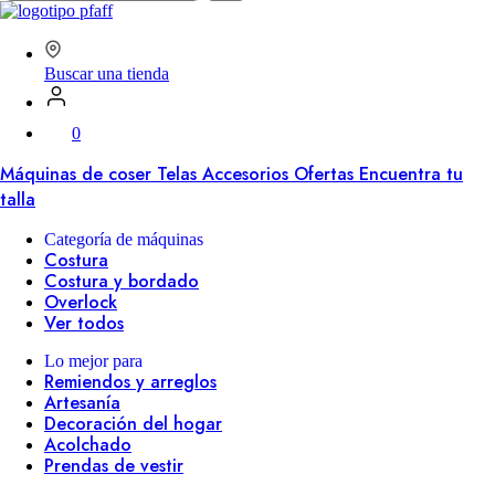
en
SVP
Worldwide
Buscar una tienda
0
Máquinas de coser
Telas
Accesorios
Ofertas
Encuentra tu
talla
Categoría de máquinas
Costura
Costura y bordado
Overlock
Ver todos
Lo mejor para
Remiendos y arreglos
Artesanía
Decoración del hogar
Acolchado
Prendas de vestir