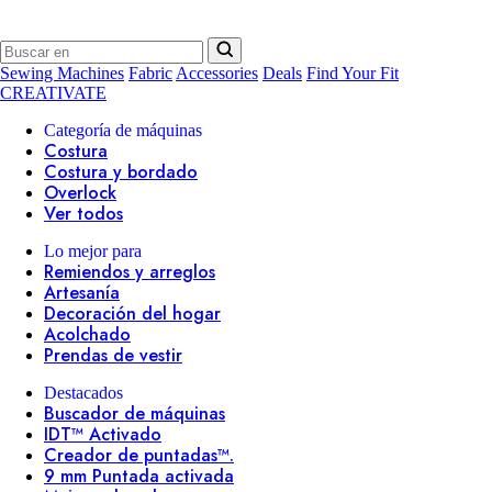
Sewing Machines
Fabric
Accessories
Deals
Find Your Fit
CREATIVATE
Categoría de máquinas
Costura
Costura y bordado
Overlock
Ver todos
Lo mejor para
Remiendos y arreglos
Artesanía
Decoración del hogar
Acolchado
Prendas de vestir
Destacados
Buscador de máquinas
IDT™ Activado
Creador de puntadas™.
9 mm Puntada activada