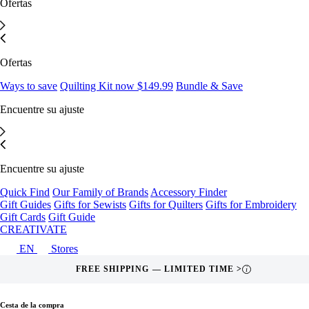
Ofertas
Ofertas
Ways to save
Quilting Kit now $149.99
Bundle & Save
Encuentre su ajuste
Encuentre su ajuste
Quick Find
Our Family of Brands
Accessory Finder
Gift Guides
Gifts for Sewists
Gifts for Quilters
Gifts for Embroidery
Gift Cards
Gift Guide
CREATIVATE
EN
Stores
FREE SHIPPING — LIMITED TIME >
i
Cesta de la compra