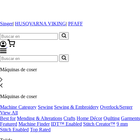
Singer
|
HUSQVARNA VIKING
|
PFAFF
Máquinas de coser
Máquinas de coser
Machine Category
Sewing
Sewing & Embroidery
Overlock/Serger
View All
Best for
Mending & Alterations
Crafts
Home Décor
Quilting
Garments
Featured
Machine Finder
IDT™ Enabled
Stitch Creator™
9 mm
Stitch Enabled
Top Rated