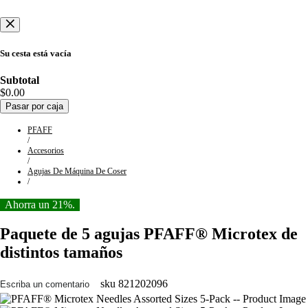
Su cesta está vacía
Subtotal
$0.00
Pasar por caja
PFAFF
/
Accesorios
/
Agujas De Máquina De Coser
/
Ahorra un 21%.
Paquete de 5 agujas PFAFF® Microtex de
distintos tamaños
sku
821202096
Escriba un comentario