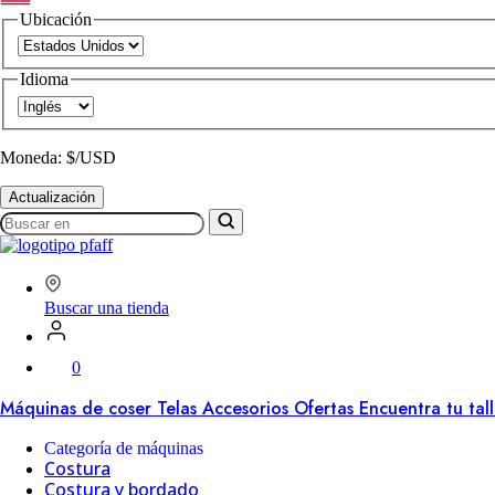
Ubicación
Idioma
Moneda: $/USD
Actualización
Buscar
en
SVP
Worldwide
Buscar una tienda
0
Máquinas de coser
Telas
Accesorios
Ofertas
Encuentra tu tal
Categoría de máquinas
Costura
Costura y bordado