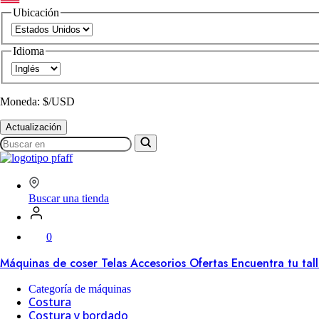
Ubicación
Idioma
Moneda: $/USD
Actualización
Buscar
en
SVP
Worldwide
Buscar una tienda
0
Máquinas de coser
Telas
Accesorios
Ofertas
Encuentra tu tal
Categoría de máquinas
Costura
Costura y bordado