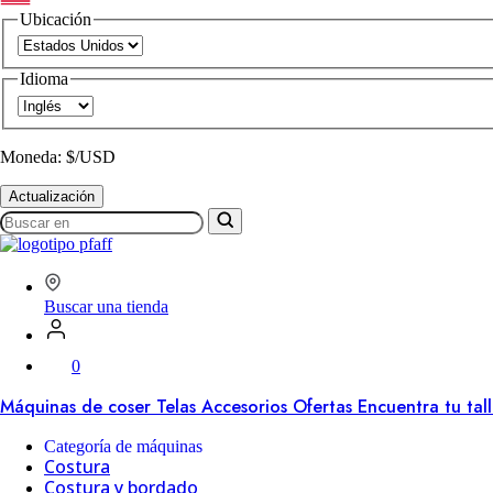
Ubicación
Idioma
Moneda: $/USD
Actualización
Buscar
en
SVP
Worldwide
Buscar una tienda
0
Máquinas de coser
Telas
Accesorios
Ofertas
Encuentra tu tal
Categoría de máquinas
Costura
Costura y bordado