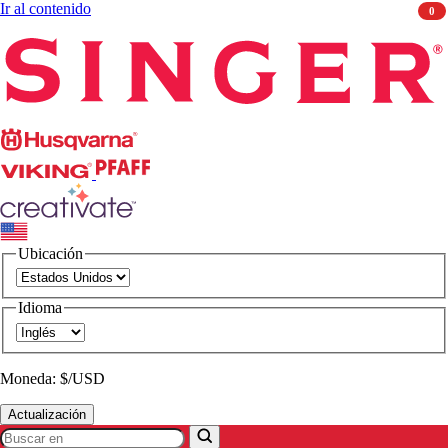
Ir al contenido
0
Singer
Husqvarna
Viking
PFAFF
CREATIVATE
Ubicación
Idioma
Moneda: $/USD
Actualización
Buscar