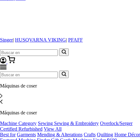
Singer
|
HUSQVARNA VIKING
|
PFAFF
Máquinas de coser
Máquinas de coser
Machine Category
Sewing
Sewing & Embroidery
Overlock/Serger
Certified Refurbished
View All
Best for
Garments
Mending & Alterations
Crafts
Quilting
Home Décor