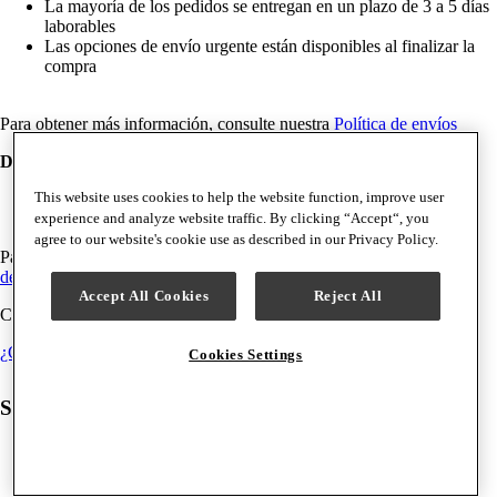
La mayoría de los pedidos se entregan en un plazo de 3 a 5 días
laborables
Las opciones de envío urgente están disponibles al finalizar la
compra
Para obtener más información, consulte nuestra
Política de envíos
Devuelve
This website uses cookies to help the website function, improve user
Devoluciones gratuitas hasta 30 días
experience and analyze website traffic. By clicking “Accept“, you
agree to our website's cookie use as described in our Privacy Policy.
Para obtener más información, consulte nuestra
política de
devoluciones
Accept All Cookies
Reject All
Compatibilidad de máquinas
¿Cuál es mi grupo de máquinas?
Cookies Settings
Se compran juntos con frecuencia