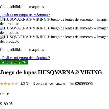
3
Compatibilidad de máquinas
reseñas.
Enlace
¿Cuál es mi grupo de máquinas?
a
la
misma
página.
Compatibilidad de máquinas
¿Cuál es mi grupo de máquinas?
Ahorra un 20%.
Juego de lupas HUSQVARNA® VIKING
sku
920595096
2.3
(3)
Escriba un comentario
Lee
3
reseñas.
$151.95
Enlace
a
$189.95
la
misma