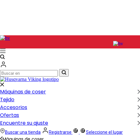
Buscar
Buscar
en
en
Máquinas de coser
Tejido
Accesorios
Ofertas
Encuentre su ajuste
Buscar una tienda
Registrarse
Seleccione el lugar
Máquinas de coser