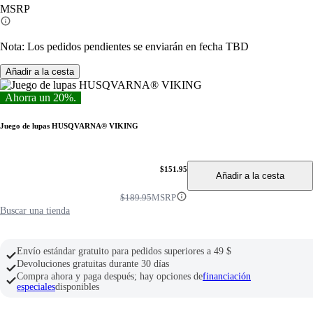
MSRP
página.
Nota: Los pedidos pendientes se enviarán en fecha TBD
Añadir a la cesta
Ahorra un 20%.
Juego de lupas HUSQVARNA® VIKING
$151.95
Añadir a la cesta
$189.95
MSRP
Buscar una tienda
Envío estándar gratuito para pedidos superiores a 49 $
Devoluciones gratuitas durante 30 días
Compra ahora y paga después; hay opciones de
financiación
especiales
disponibles