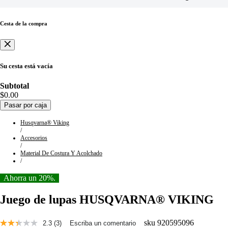
Cesta de la compra
Su cesta está vacía
Subtotal
$0.00
Pasar por caja
Husqvarna® Viking
/
Accesorios
/
Material De Costura Y Acolchado
/
Ahorra un 20%.
Juego de lupas HUSQVARNA® VIKING
sku
920595096
2.3
(3)
Escriba un comentario
Lee