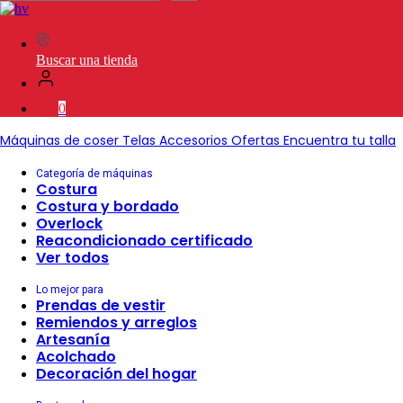
en
SVP
Worldwide
Buscar una tienda
0
Máquinas de coser
Telas
Accesorios
Ofertas
Encuentra tu talla
Categoría de máquinas
Costura
Costura y bordado
Overlock
Reacondicionado certificado
Ver todos
Lo mejor para
Prendas de vestir
Remiendos y arreglos
Artesanía
Acolchado
Decoración del hogar