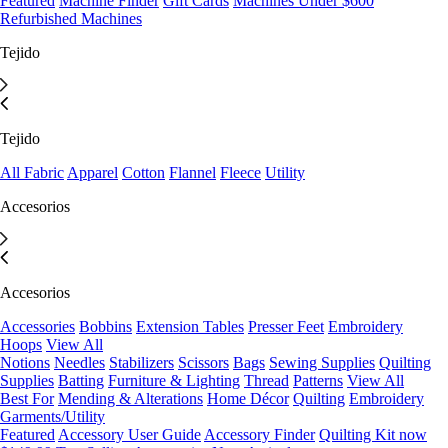
Featured
Machine Finder
Gift Cards
Machines Under $600
Refurbished Machines
Tejido
Tejido
All Fabric
Apparel
Cotton
Flannel
Fleece
Utility
Accesorios
Accesorios
Accessories
Bobbins
Extension Tables
Presser Feet
Embroidery
Hoops
View All
Notions
Needles
Stabilizers
Scissors
Bags
Sewing Supplies
Quilting
Supplies
Batting
Furniture & Lighting
Thread
Patterns
View All
Best For
Mending & Alterations
Home Décor
Quilting
Embroidery
Garments/Utility
Featured
Accessory User Guide
Accessory Finder
Quilting Kit now