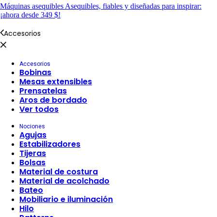
Máquinas asequibles
Asequibles, fiables y diseñadas para inspirar:
¡ahora desde 349 $!
Accesorios
Accesorios
Bobinas
Mesas extensibles
Prensatelas
Aros de bordado
Ver todos
Nociones
Agujas
Estabilizadores
Tijeras
Bolsas
Material de costura
Material de acolchado
Bateo
Mobiliario e iluminación
Hilo