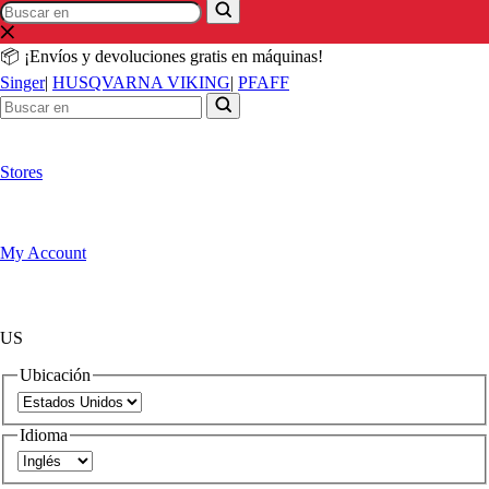
Buscar
Buscar
en
en
📦 ¡Envíos y devoluciones gratis en máquinas!
Singer
|
HUSQVARNA VIKING
|
PFAFF
Stores
My Account
US
Ubicación
Idioma