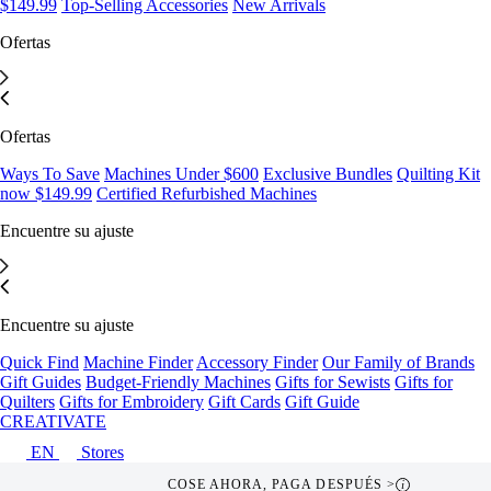
$149.99
Top-Selling Accessories
New Arrivals
Ofertas
Ofertas
Ways To Save
Machines Under $600
Exclusive Bundles
Quilting Kit
now $149.99
Certified Refurbished Machines
Encuentre su ajuste
Encuentre su ajuste
Quick Find
Machine Finder
Accessory Finder
Our Family of Brands
Gift Guides
Budget-Friendly Machines
Gifts for Sewists
Gifts for
Quilters
Gifts for Embroidery
Gift Cards
Gift Guide
CREATIVATE
EN
Stores
COSE AHORA, PAGA DESPUÉS >
i