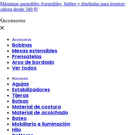
Máquinas asequibles
Asequibles, fiables y diseñadas para inspirar:
¡ahora desde 349 $!
Accesorios
Accesorios
Bobinas
Mesas extensibles
Prensatelas
Aros de bordado
Ver todos
Nociones
Agujas
Estabilizadores
Tijeras
Bolsas
Material de costura
Material de acolchado
Bateo
Mobiliario e iluminación
Hilo