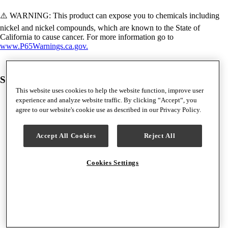
⚠️ WARNING: This product can expose you to chemicals including
nickel and nickel compounds, which are known to the State of
California to cause cancer. For more information go to
www.P65Warnings.ca.gov.
Se compran juntos con frecuencia
This website uses cookies to help the website function, improve user
experience and analyze website traffic. By clicking “Accept“, you
agree to our website's cookie use as described in our Privacy Policy.
Accept All Cookies
Reject All
Cookies Settings
Sale price
Original price
Precio total:
$120.90
$153.80