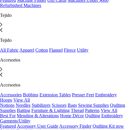
Featured
Machine Finder
Gift Cards
Machines Under $600
Refurbished Machines
Tejido
Tejido
All Fabric
Apparel
Cotton
Flannel
Fleece
Utility
Accesorios
Accesorios
Accessories
Bobbins
Extension Tables
Presser Feet
Embroidery
Hoops
View All
Notions
Needles
Stabilizers
Scissors
Bags
Sewing Supplies
Quilting
Supplies
Batting
Furniture & Lighting
Thread
Patterns
View All
Best For
Mending & Alterations
Home Décor
Quilting
Embroidery
Garments/Utility
Featured
Accessory User Guide
Accessory Finder
Quilting Kit now