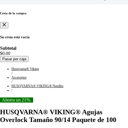
Cesta de la compra
Su cesta está vacía
Subtotal
$0.00
Pasar por caja
Husqvarna® Viking
/
Accesorios
/
HUSQVARNA® VIKING® Needles
/
Ahorra un 21%.
HUSQVARNA® VIKING® Agujas
Overlock Tamaño 90/14 Paquete de 100