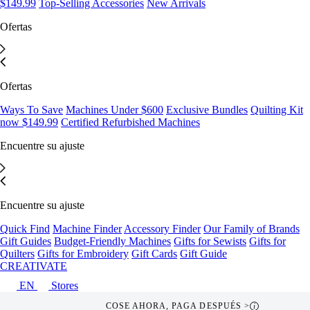
$149.99
Top-Selling Accessories
New Arrivals
Ofertas
Ofertas
Ways To Save
Machines Under $600
Exclusive Bundles
Quilting Kit
now $149.99
Certified Refurbished Machines
Encuentre su ajuste
Encuentre su ajuste
Quick Find
Machine Finder
Accessory Finder
Our Family of Brands
Gift Guides
Budget-Friendly Machines
Gifts for Sewists
Gifts for
Quilters
Gifts for Embroidery
Gift Cards
Gift Guide
CREATIVATE
EN
Stores
COSE AHORA, PAGA DESPUÉS >
i