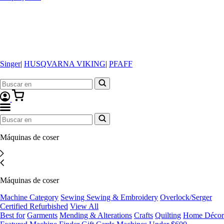
Singer
|
HUSQVARNA VIKING
|
PFAFF
Máquinas de coser
Máquinas de coser
Machine Category
Sewing
Sewing & Embroidery
Overlock/Serger
Certified Refurbished
View All
Best for
Garments
Mending & Alterations
Crafts
Quilting
Home Décor