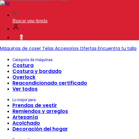
en
SVP
Worldwide
Buscar una tienda
0
Máquinas de coser
Telas
Accesorios
Ofertas
Encuentra tu talla
Categoría de máquinas
Costura
Costura y bordado
Overlock
Reacondicionado certificado
Ver todos
Lo mejor para
Prendas de vestir
Remiendos y arreglos
Artesanía
Acolchado
Decoración del hogar