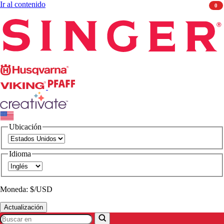
Ir al contenido
0
Singer
Husqvarna
Viking
PFAFF
CREATIVATE
Ubicación
Idioma
Moneda: $/USD
Actualización
Buscar