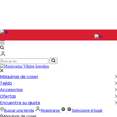
Buscar
Buscar
en
en
Máquinas de coser
Tejido
Accesorios
Ofertas
Encuentre su ajuste
Buscar una tienda
Registrarse
Seleccione el lugar
Máquinas de coser