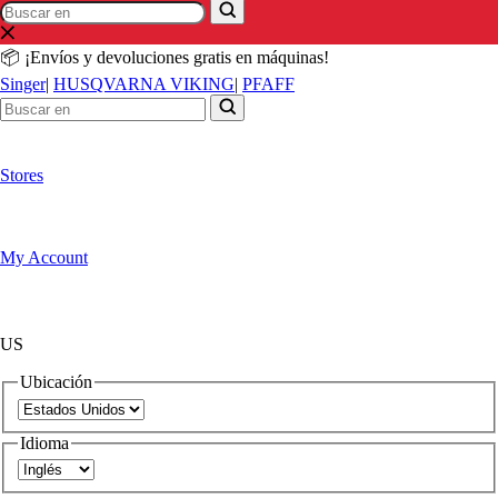
Buscar
Buscar
en
en
📦 ¡Envíos y devoluciones gratis en máquinas!
Singer
|
HUSQVARNA VIKING
|
PFAFF
Stores
My Account
US
Ubicación
Idioma