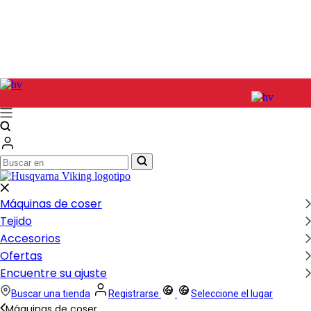
Buscar
Buscar
en
en
Máquinas de coser
Tejido
Accesorios
Ofertas
Encuentre su ajuste
Buscar una tienda
Registrarse
Seleccione el lugar
Máquinas de coser