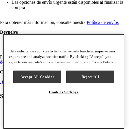
Las opciones de envío urgente están disponibles al finalizar la
compra
Para obtener más información, consulte nuestra
Política de envíos
Devuelve
Devoluciones gratuitas hasta 30 días
This website uses cookies to help the website function, improve user
experience and analyze website traffic. By clicking “Accept“, you
Para obtener más información, consulte nuestra
política de
devoluciones
agree to our website's cookie use as described in our Privacy Policy.
Compatibilidad de máquinas
Accept All Cookies
Reject All
¿Cuál es mi grupo de máquinas?
Cookies Settings
Se compran juntos con frecuencia