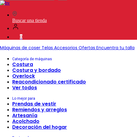
en
SVP
Worldwide
Buscar una tienda
0
Máquinas de coser
Telas
Accesorios
Ofertas
Encuentra tu talla
Categoría de máquinas
Costura
Costura y bordado
Overlock
Reacondicionado certificado
Ver todos
Lo mejor para
Prendas de vestir
Remiendos y arreglos
Artesanía
Acolchado
Decoración del hogar