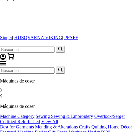
Singer
|
HUSQVARNA VIKING
|
PFAFF
Máquinas de coser
Máquinas de coser
Machine Category
Sewing
Sewing & Embroidery
Overlock/Serger
Certified Refurbished
View All
Best for
Garments
Mending & Alterations
Crafts
Quilting
Home Décor