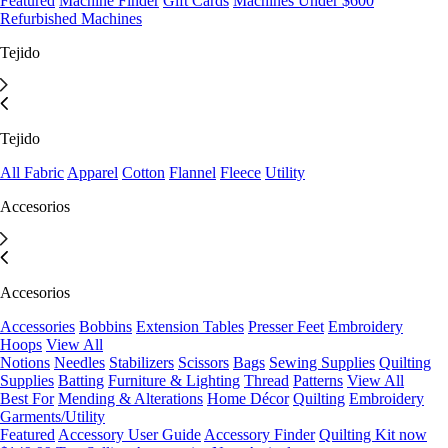
Featured
Machine Finder
Gift Cards
Machines Under $600
Refurbished Machines
Tejido
Tejido
All Fabric
Apparel
Cotton
Flannel
Fleece
Utility
Accesorios
Accesorios
Accessories
Bobbins
Extension Tables
Presser Feet
Embroidery
Hoops
View All
Notions
Needles
Stabilizers
Scissors
Bags
Sewing Supplies
Quilting
Supplies
Batting
Furniture & Lighting
Thread
Patterns
View All
Best For
Mending & Alterations
Home Décor
Quilting
Embroidery
Garments/Utility
Featured
Accessory User Guide
Accessory Finder
Quilting Kit now