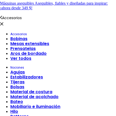
Máquinas asequibles
Asequibles, fiables y diseñadas para inspirar:
¡ahora desde 349 $!
Accesorios
Accesorios
Bobinas
Mesas extensibles
Prensatelas
Aros de bordado
Ver todos
Nociones
Agujas
Estabilizadores
Tijeras
Bolsas
Material de costura
Material de acolchado
Bateo
Mobiliario e iluminación
Hilo