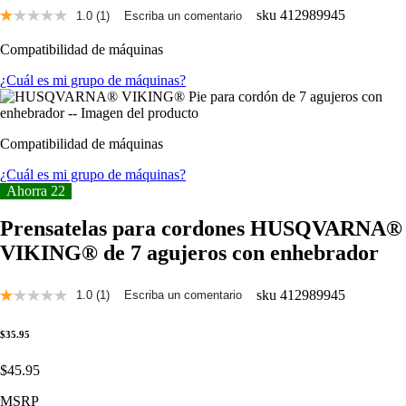
sku
412989945
1.0
(1)
Escriba un comentario
Lee
una
Compatibilidad de máquinas
reseña.
Enlace
¿Cuál es mi grupo de máquinas?
a
la
misma
página.
Compatibilidad de máquinas
¿Cuál es mi grupo de máquinas?
Ahorra 22
Prensatelas para cordones HUSQVARNA®
VIKING® de 7 agujeros con enhebrador
sku
412989945
1.0
(1)
Escriba un comentario
Lee
una
reseña.
$35.95
Enlace
a
$45.95
la
misma
MSRP
página.