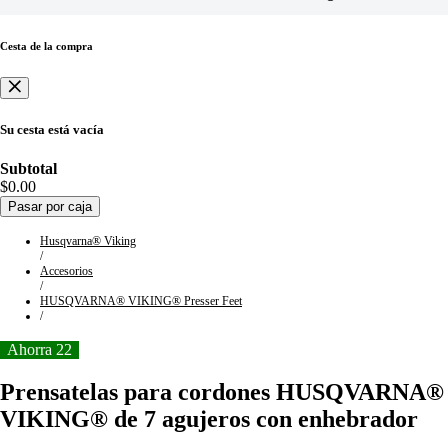
Cesta de la compra
Su cesta está vacía
Subtotal
$0.00
Pasar por caja
Husqvarna® Viking
/
Accesorios
/
HUSQVARNA® VIKING® Presser Feet
/
Ahorra 22
Prensatelas para cordones HUSQVARNA®
VIKING® de 7 agujeros con enhebrador