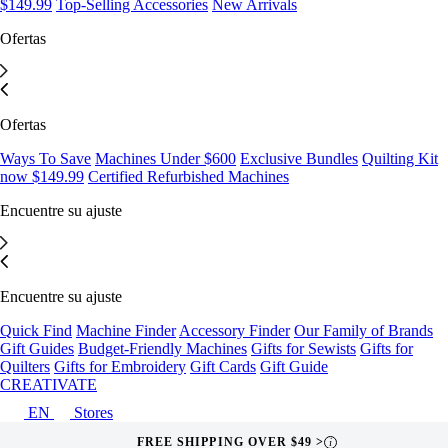
$149.99
Top-Selling Accessories
New Arrivals
Ofertas
Ofertas
Ways To Save
Machines Under $600
Exclusive Bundles
Quilting Kit
now $149.99
Certified Refurbished Machines
Encuentre su ajuste
Encuentre su ajuste
Quick Find
Machine Finder
Accessory Finder
Our Family of Brands
Gift Guides
Budget-Friendly Machines
Gifts for Sewists
Gifts for
Quilters
Gifts for Embroidery
Gift Cards
Gift Guide
CREATIVATE
EN
Stores
FREE SHIPPING OVER $49 >
i