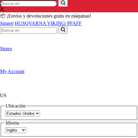
Buscar
Buscar
en
en
📦 ¡Envíos y devoluciones gratis en máquinas!
Singer
|
HUSQVARNA VIKING
|
PFAFF
Stores
My Account
US
Ubicación
Idioma