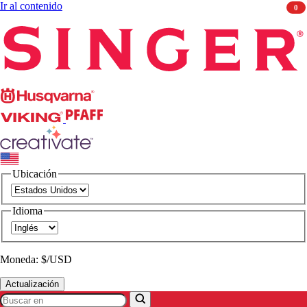
Ir al contenido
0
Singer
Husqvarna
Viking
PFAFF
CREATIVATE
Ubicación
Idioma
Moneda: $/USD
Actualización
Buscar