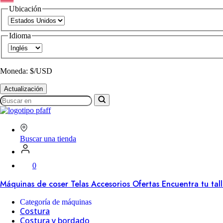
Ubicación
Idioma
Moneda: $/USD
Actualización
Buscar
en
SVP
Worldwide
Buscar una tienda
0
Máquinas de coser
Telas
Accesorios
Ofertas
Encuentra tu tal
Categoría de máquinas
Costura
Costura y bordado